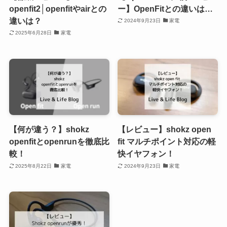
openfit2│openfitやairとの
ー】OpenFitとの違いは…
違いは？
2024年9月23日
家電
2025年6月28日
家電
【何が違う？】shokz
【レビュー】shokz open
openfitとopenrunを徹底比
fit マルチポイント対応の軽
較！
快イヤフォン！
2025年8月22日
家電
2024年9月23日
家電