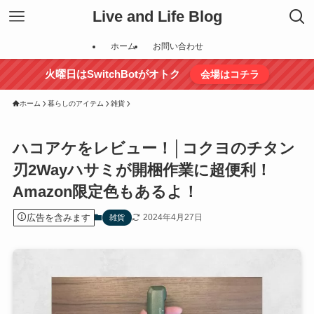
Live and Life Blog
ホーム
お問い合わせ
火曜日はSwitchBotがオトク
会場はコチラ
ホーム
暮らしのアイテム
雑貨
ハコアケをレビュー！│コクヨのチタン
刃2Wayハサミが開梱作業に超便利！
Amazon限定色もあるよ！
広告を含みます
2024年4月27日
雑貨