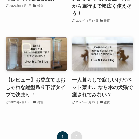
から旅行まで幅広く使えそ
2024年11月3日
雑貨
う！
2024年4月27日
雑貨
【レビュー】お香立てはお
一人暮らしで寂しいけどペ
しゃれな縦型吊り下げタイ
ット禁止… なら木の犬猫で
プで決まり！
癒されてみない？
2025年2月16日
雑貨
2024年6月19日
雑貨
1
2