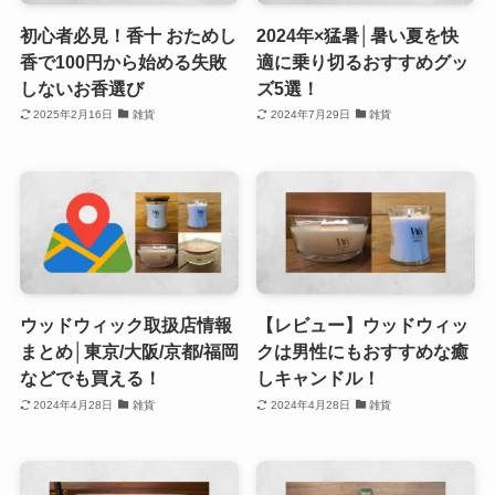
初心者必見！香十 おためし
2024年×猛暑│暑い夏を快
香で100円から始める失敗
適に乗り切るおすすめグッ
しないお香選び
ズ5選！
2025年2月16日
雑貨
2024年7月29日
雑貨
ウッドウィック取扱店情報
【レビュー】ウッドウィッ
まとめ│東京/大阪/京都/福岡
クは男性にもおすすめな癒
などでも買える！
しキャンドル！
2024年4月28日
雑貨
2024年4月28日
雑貨