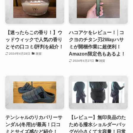
【迷ったらこの香り！】ウ
ハコアケをレビュー！│コ
ッドウィックで人気の香り
クヨのチタン刃2Wayハサ
とその口コミ/評判を紹介！
ミが開梱作業に超便利！
Amazon限定色もあるよ！
2024年4月28日
雑貨
2024年4月27日
雑貨
テンシャルのリカバリーサ
【レビュー】無印良品のた
ンダル(冬用)が最高！口コ
ためる撥水ショルダーバッ
ミとサイズ感など紹介！
グが小さくて大容量！日常