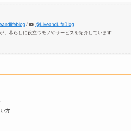
eandlifeblog
/
@LiveandLifeBlog
私が、暮らしに役立つモノやサービスを紹介しています！
方
たい方