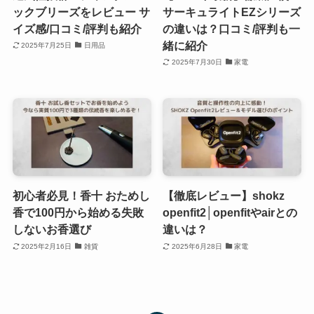
ックブリーズをレビュー サ
サーキュライトEZシリーズ
イズ感/口コミ/評判も紹介
の違いは？口コミ/評判も一
緒に紹介
2025年7月25日
日用品
2025年7月30日
家電
初心者必見！香十 おためし
【徹底レビュー】shokz
香で100円から始める失敗
openfit2│openfitやairとの
しないお香選び
違いは？
2025年2月16日
雑貨
2025年6月28日
家電